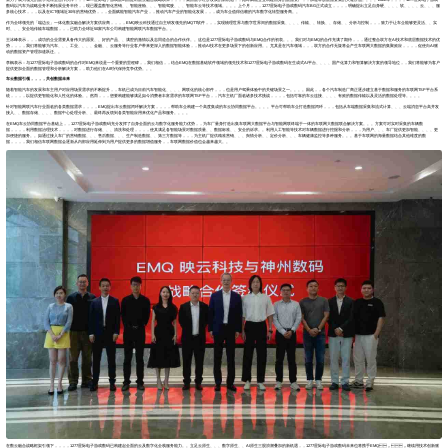
致力于成为领先的数字化转型合作伙伴，，，1277星际电子游戏数码自提出数云融合战略以来，，，，紧抓数字经济发展的新机遇，，始终赋能企业构建自身的数据资产，，加速释放数据要素的关键价值。。。。2022年，，，，1277星际电子游戏
数码以汽车为战略业务不断拓展业务半径，，现已覆盖数智化营销、、智能座舱、、、智能驾驶、、、智能车云等技术领域。。。。上个月，，，1277星际电子游戏数码汽车BG正式成立，，，，明确提出立足自身硬、、、、软、、、、云、、、服
多核心技术，，，以及在ICT领域近30年的营销优势，，，全面赋能智能汽车产业，，推动汽车产业的智能化发展，，，成为车企值得信赖的汽车数字化转型服务商。。
作为全球领先的「端边云」一体化数实融合解决方案供应商，，，，EMQ映云科技通过自主研发领先的MQTT软件，，，实现物理世界与数字世界间的数据采集、、、、传输、、转换、、存储、、分析与控制，，，致力于让车企能够更灵活、、实
时、、、安全地传输车端数据，，，已助力全球近50家汽车公司构建智能网联汽车数据平台。。
王冰峰表示，，，成功的企业需要具备伟大的愿景、、好的产品、、满腔的激情以及志同道合的合作伙伴。。这也是1277星际电子游戏数码与EMQ合作的初衷。。。我们对与EMQ的合作充满了期待，，，通过整合双方在AI技术和底层数据技术的优
势，，，，我们将能够为汽车、、、工业、、、、金融、、云服务等行业客户带来更深入的数据智能体验，，推动AI技术在更多场景下的创新应用。。尤其是在汽车领域，，，双方的合作无疑将会产生车联网大数据的集聚效应，，，，促使向AI驱
动的数据资产管理加速跃迁。。
李枫表示：与1277星际电子游戏数码的合作对EMQ来说是一个重要的里程碑，，我们相信，，结合EMQ在数据基础软件领域的领先技术和1277星际电子游戏数码在生成式AI平台、、、、国产化算力和智算解决方案的领导地位，，我们将能够为客户
提供更加全面的数据管理和分析解决方案，，助力他们在AI时代保持竞争优势。。。
车云数据引领，，，，共创数据未来
随着智能汽车的发展和车主用户对应用场景需求的不断提升，，车机已成为目前汽车智能化、、、、网联化的核心部件，，，也是用户驾乘体验中的关键场景之一。。。。因此，，各个汽车制造厂商正逐步建立基于数据和服务的车联网TSP平台系
统，，，，以提供更智能化和人性化的体验。。然而，，，想要构建能够满足如今消费者丰富需求的车联网TSP平台，，汽车主机厂面临诸多技术挑战，，，，包括可靠的车云连接、、、、有效的数据传输以及灵活的数据处理等。。。。
针对智能网联汽车行业面临的各类数据需求，，，，EMQ提出车云数据闭环解决方案，，，，帮助车企构建一个高度集成的车云协同数据平台。。。。平台可帮助车企打造数据闭环，，，包括从车端数据采集和流式计算、、、云端消息平台高并发
接入、、数据存储、、、、数据中心处理分析、、最终再反馈到各类智能应用来优化产品和服务。。。。
在EMQ车云协同数据平台基础上，，1277星际电子游戏数码充分发挥了自身全面的云与数字化服务能力优势，，为车厂量身打造出集车联网大数据平台与智能网联终端于一体的车联网大数据联合解决方案。。。方案可对实时采集的车辆数
据，，，，利用数据治理技术，，，，对数据进行存储、、、清洗和处理，，，，使其满足各智能场景对数据质量、、数据标准、、安全的诉求。。利用人工智能等技术对车辆数据进行挖掘和分析，，，为用户、、、车厂提供更加智能、、、、更
加便捷的服务。。如通过接入车厂的营销数据、、、售后数据、、、生产制造数据、、第三方数据等，，，为主机厂提供精准营销、、、舆情分析、、定价分析、、、车辆健康监控等多种服务。。。基于车联网的海量数据结合其他维度的数
据，，，，我们相信车联网数据会逐渐从内部应用延伸到为用户提供更多的数据增值服务，，车联网数据价值也会越来越大。。
在数云融合战略框架引领下，，，，1277星际电子游戏数码已构建起全面的云及数字化全栈服务能力。。立足云原生、、、数字原生、、AI原生三股浪潮叠加的新机遇，，1277星际电子游戏数码未来也将携手EMQ，，继续用技术创新驱