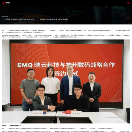
1277星际电子游戏
2024 / 06 / 14
1277星际电子游戏数码携手EMQ映云科技，，，加速AI时代的数据解决方案落地应用
近日，，，1277星际电子游戏数码与EMQ映云科技（以下简称EMQ）签署合作协议。。。。双方将在汽车、、工业制造、、金融和云计算等多个领域展开深入合作，，整合1277星际电子游戏数码的数云融合能力，，，，以及EMQ的先进数据基础软
件，，，以车联网数据应用为切入点，，，加速AI技术在相关行业的落地应用。。
1277星际电子游戏数码联席董事长、、首席执行官王冰峰，，，，1277星际电子游戏数码副总裁、、、企业云业务集团总裁吴昊，，，1277星际电子游戏数码企业云业务集团数云融合BU总经理肖凯，，，，1277星际电子游戏数码企业云业务集团客
户营销BU汽车事业部总经理任小照，，，，EMQ创始人兼CEO李枫、、EMQ COO鲍宏宇、、、、EMQ总裁李雲等携双方团队共同出席并见证。。。。
和合共赢，，，共探数据技术新未来
当下，，，，汽车产业核心竞争力正在从改变能源供给模式向改变车辆驾驶主导权演进，，，智能网联促使汽车产品本身升级为新型智能终端，，，，不断推进汽车、、、信息通信、、、交通运输跨产业链融合变革。。。