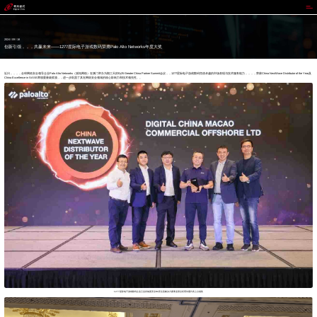
1277星际电子游戏
2024 / 09 / 18
创新引领，，，共赢未来——1277星际电子游戏数码荣膺Palo Alto Networks年度大奖
近日，，，，全球网络安全领导企业Palo Alto Networks（派拓网络）在澳门举办为期三天的Fy25 Greater China Partner Summit会议，，1277星际电子游戏数码凭借卓越的市场表现与技术服务能力，，，，荣获China NextWave Distributor of the Year及
China Excellence in SASE两项重量级奖项，，进一步巩固了其在网络安全领域的核心影响力和技术领先性。。
1277星际电子游戏数码企业云业务集团安全BU安全及解决方案事业部总经理刘通代表上台领奖