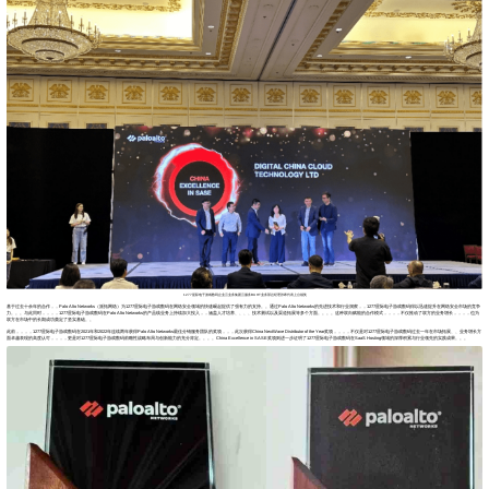
1277星际电子游戏数码企业云业务集团云服务BU HT业务部总经理张希代表上台领奖
基于过去十余年的合作，，Palo Alto Networks（派拓网络）为1277星际电子游戏数码在网络安全领域的快速崛起提供了强有力的支持。。通过Palo Alto Networks的先进技术和行业洞察，，1277星际电子游戏数码得以迅速提升在网络安全市场的竞争
力。。。与此同时，，，，1277星际电子游戏数码在Palo Alto Networks的产品线业务上持续加大投入，，涵盖人才培养、、、、技术测试以及渠道拓展等多个方面。。。。这种双向赋能的合作模式，，，，不仅推动了双方的业务增长，，，，也为
双方在市场中的长期成功奠定了坚实基础。。
此前，，，，1277星际电子游戏数码在2021年和2022年连续两年获得Palo Alto Networks最佳分销服务团队的奖项，，，此次获得China NextWave Distributor of the Year奖项，，，，不仅是对1277星际电子游戏数码过去一年在市场拓展、、业务增长方
面卓越表现的高度认可，，，，更是对1277星际电子游戏数码前瞻性战略布局与创新能力的充分肯定。。。。China Excellence in SASE奖项则进一步证明了1277星际电子游戏数码在SaaS Hosting领域的深厚积累与行业领先的实践成果。。。