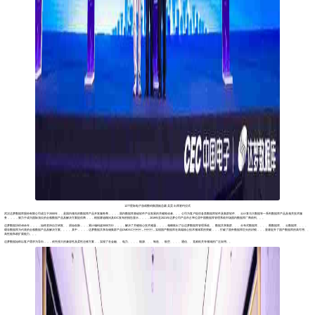
1277星际电子游戏数码集团副总裁 吴昊 出席签约仪式
武汉达梦数据库股份有限公司成立于2000年，，是国内领先的数据库产品开发服务商，，，，国内数据库基础软件产业发展的关键推动者。。。公司为客户提供各类数据库软件及集群软件、、云计算与大数据等一系列数据库产品及相关技术服
务，，，，致力于成为国际顶尖的全栈数据产品及解决方案提供商，，，根据赛迪顾问及IDC发布的报告显示，，，，2019年至2021年达梦公司产品市占率位居中国数据库管理系统市场国内数据库厂商前列。。。
达梦数据历经40余年，，，，始终坚持自主研发、、原始创新，，，累计编码超3000万行，，，，解决了关键核心技术难题，，，，相继推出了以达梦数据库管理系统、、数据共享集群、、、分布式数据库、、、、图数据库、、云数据库、、、、
缓存数据库为代表的全栈数据产品及解决方案。。。。其中，，，，达梦数据共享存储集群产品DMDSC，，实现国产数据库在高端核心技术领域零的突破，，，打破了国外数据库巨头的封锁，，，显著提升了国产数据库的高可用、、
高性能和易扩展能力。。。
达梦数据始终以客户需求为导向，，，依托强大的兼容性及柔性迁移方案，，实现了在金融、、电力、、、、能源、、、制造、、航空、、、、通信、、党政机关等领域的广泛应用。。